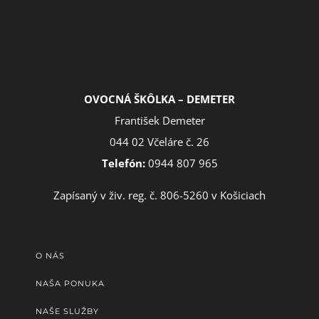
OVOCNÁ ŠKÔLKA – DEMETER
František Demeter
044 02 Včeláre č. 26
Telefón:
0944 807 965
Zapísaný v živ. reg. č. 806-5260 v Košiciach
O NÁS
NAŠA PONUKA
NAŠE SLUŽBY