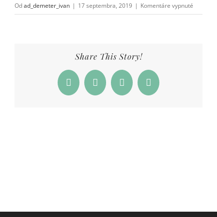
na
Od
ad_demeter_ivan
|
17 septembra, 2019
|
Komentáre vypnuté
K35_Arka
Share This Story!
Facebook
Twitter
Reddit
Email