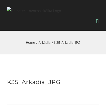
Skip
to
content
Home
/
Árkádia
/
K35_Arkadia_JPG
K35_Arkadia_JPG