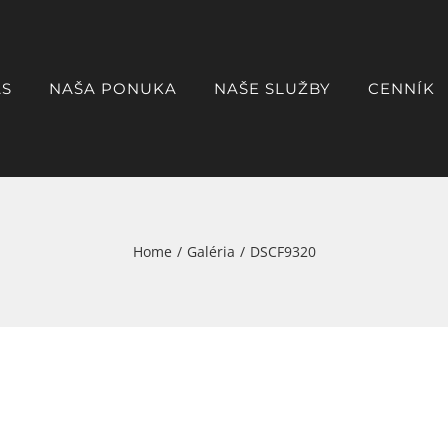
ÁS
NAŠA PONUKA
NAŠE SLUŽBY
CENNÍK
Home
/
Galéria
/
DSCF9320