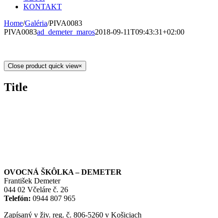
KONTAKT
Home
/
Galéria
/
PIVA0083
PIVA0083
ad_demeter_maros
2018-09-11T09:43:31+02:00
Close product quick view
×
Title
OVOCNÁ ŠKÔLKA – DEMETER
František Demeter
044 02 Včeláre č. 26
Telefón:
0944 807 965
Zapísaný v živ. reg. č. 806-5260 v Košiciach