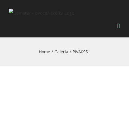
Skip
to
content
Home
/
Galéria
/
PIVA0951