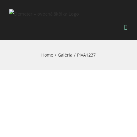
Skip
to
content
Home
/
Galéria
/
PIVA1237