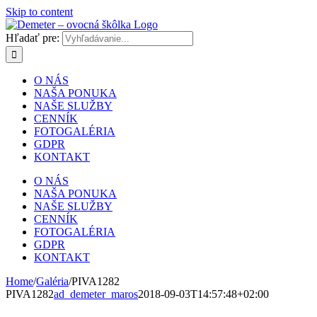
Skip to content
Hľadať pre:
O NÁS
NAŠA PONUKA
NAŠE SLUŽBY
CENNÍK
FOTOGALÉRIA
GDPR
KONTAKT
O NÁS
NAŠA PONUKA
NAŠE SLUŽBY
CENNÍK
FOTOGALÉRIA
GDPR
KONTAKT
Home
/
Galéria
/
PIVA1282
PIVA1282
ad_demeter_maros
2018-09-03T14:57:48+02:00