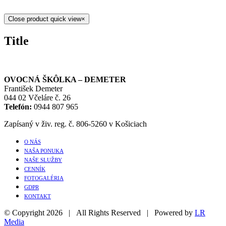
Close product quick view
×
Title
OVOCNÁ ŠKÔLKA – DEMETER
František Demeter
044 02 Včeláre č. 26
Telefón:
0944 807 965
Zapísaný v živ. reg. č. 806-5260 v Košiciach
O NÁS
NAŠA PONUKA
NAŠE SLUŽBY
CENNÍK
FOTOGALÉRIA
GDPR
KONTAKT
© Copyright
2026 | All Rights Reserved | Powered by
LR
Media