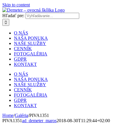
Skip to content
Hľadať pre:
O NÁS
NAŠA PONUKA
NAŠE SLUŽBY
CENNÍK
FOTOGALÉRIA
GDPR
KONTAKT
O NÁS
NAŠA PONUKA
NAŠE SLUŽBY
CENNÍK
FOTOGALÉRIA
GDPR
KONTAKT
Home
/
Galéria
/
PIVA1351
PIVA1351
ad_demeter_maros
2018-08-30T11:29:44+02:00