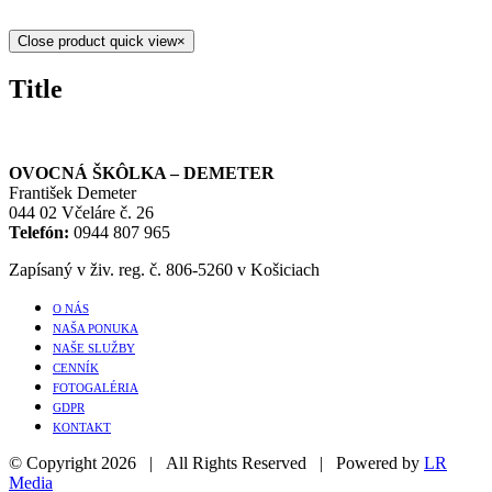
Close product quick view
×
Title
OVOCNÁ ŠKÔLKA – DEMETER
František Demeter
044 02 Včeláre č. 26
Telefón:
0944 807 965
Zapísaný v živ. reg. č. 806-5260 v Košiciach
O NÁS
NAŠA PONUKA
NAŠE SLUŽBY
CENNÍK
FOTOGALÉRIA
GDPR
KONTAKT
© Copyright
2026 | All Rights Reserved | Powered by
LR
Media