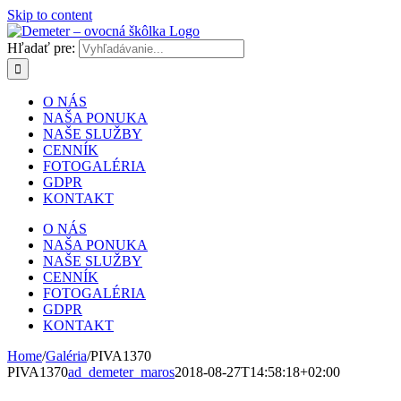
Skip to content
Hľadať pre:
O NÁS
NAŠA PONUKA
NAŠE SLUŽBY
CENNÍK
FOTOGALÉRIA
GDPR
KONTAKT
O NÁS
NAŠA PONUKA
NAŠE SLUŽBY
CENNÍK
FOTOGALÉRIA
GDPR
KONTAKT
Home
/
Galéria
/
PIVA1370
PIVA1370
ad_demeter_maros
2018-08-27T14:58:18+02:00