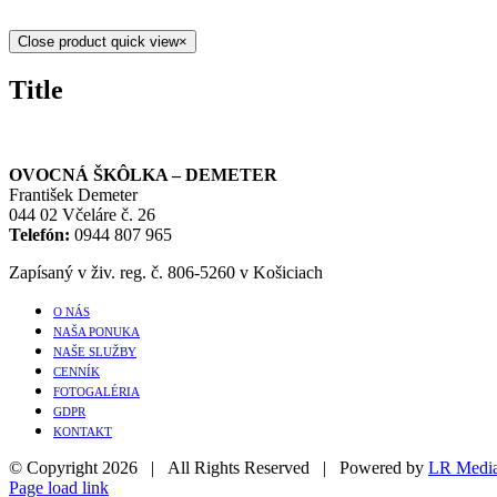
Close product quick view
×
Title
OVOCNÁ ŠKÔLKA – DEMETER
František Demeter
044 02 Včeláre č. 26
Telefón:
0944 807 965
Zapísaný v živ. reg. č. 806-5260 v Košiciach
O NÁS
NAŠA PONUKA
NAŠE SLUŽBY
CENNÍK
FOTOGALÉRIA
GDPR
KONTAKT
© Copyright
2026 | All Rights Reserved | Powered by
LR Medi
Page load link