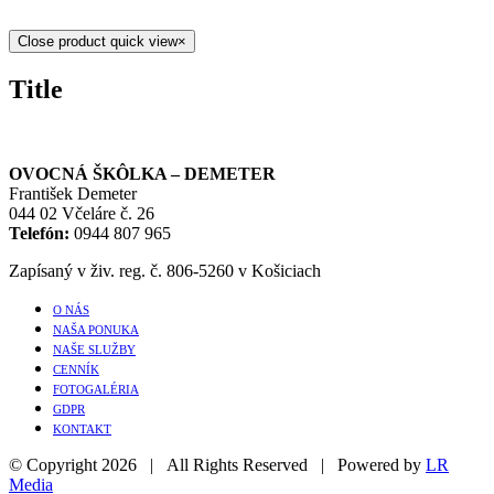
Close product quick view
×
Title
OVOCNÁ ŠKÔLKA – DEMETER
František Demeter
044 02 Včeláre č. 26
Telefón:
0944 807 965
Zapísaný v živ. reg. č. 806-5260 v Košiciach
O NÁS
NAŠA PONUKA
NAŠE SLUŽBY
CENNÍK
FOTOGALÉRIA
GDPR
KONTAKT
© Copyright
2026 | All Rights Reserved | Powered by
LR
Media