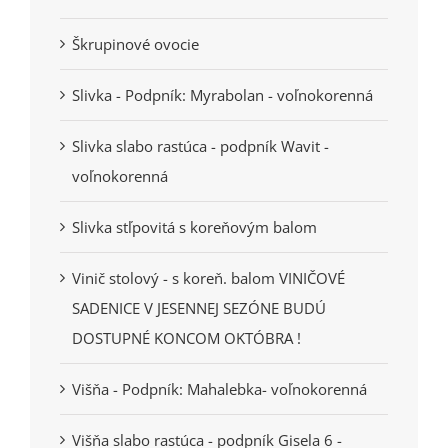
Škrupinové ovocie
Slivka - Podpník: Myrabolan - voľnokorenná
Slivka slabo rastúca - podpník Wavit -
voľnokorenná
Slivka stľpovitá s koreňovým balom
Vinič stolový - s koreň. balom VINIČOVÉ
SADENICE V JESENNEJ SEZÓNE BUDÚ
DOSTUPNÉ KONCOM OKTÓBRA !
Višňa - Podpník: Mahalebka- voľnokorenná
Višňa slabo rastúca - podpník Gisela 6 -