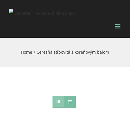
Skip
to
content
Home
/
Čerešňa stľpovitá s koreňovým balom