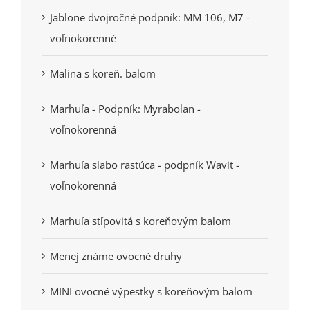
Jablone dvojročné podpník: MM 106, M7 -
voľnokorenné
Malina s koreň. balom
Marhuľa - Podpník: Myrabolan -
voľnokorenná
Marhuľa slabo rastúca - podpník Wavit -
voľnokorenná
Marhuľa stľpovitá s koreňovým balom
Menej známe ovocné druhy
MINI ovocné výpestky s koreňovým balom