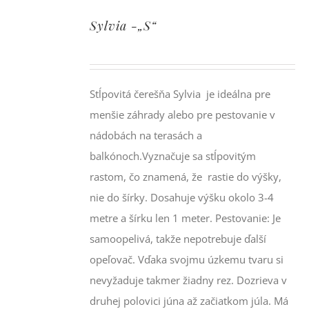
Sylvia -„S“
Stĺpovitá čerešňa Sylvia je ideálna pre
menšie záhrady alebo pre pestovanie v
nádobách na terasách a
balkónoch.Vyznačuje sa stĺpovitým
rastom, čo znamená, že rastie do výšky,
nie do šírky. Dosahuje výšku okolo 3-4
metre a šírku len 1 meter. Pestovanie: Je
samoopelivá, takže nepotrebuje ďalší
opeľovač. Vďaka svojmu úzkemu tvaru si
nevyžaduje takmer žiadny rez. Dozrieva v
druhej polovici júna až začiatkom júla. Má