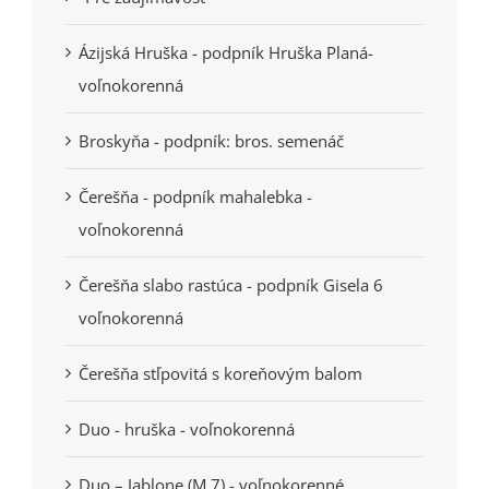
Ázijská Hruška - podpník Hruška Planá-
voľnokorenná
Broskyňa - podpník: bros. semenáč
Čerešňa - podpník mahalebka -
voľnokorenná
Čerešňa slabo rastúca - podpník Gisela 6
voľnokorenná
Čerešňa stľpovitá s koreňovým balom
Duo - hruška - voľnokorenná
Duo – Jablone (M 7) - voľnokorenné