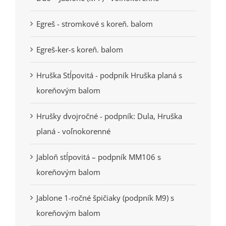
Egreš - stromkové s koreň. balom
Egreš-ker-s koreň. balom
Hruška Stĺpovitá - podpník Hruška planá s
koreňovým balom
Hrušky dvojročné - podpník: Dula, Hruška
planá - voľnokorenné
Jabloň stĺpovitá – podpník MM106 s
koreňovým balom
Jablone 1-ročné špičiaky (podpník M9) s
koreňovým balom