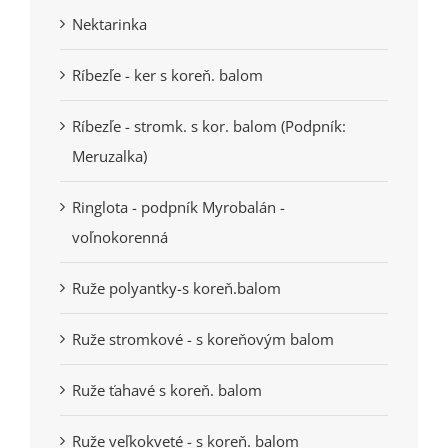
Nektarinka
Ríbezľe - ker s koreň. balom
Ríbezľe - stromk. s kor. balom (Podpník:
Meruzalka)
Ringlota - podpník Myrobalán -
voľnokorenná
Ruže polyantky-s koreň.balom
Ruže stromkové - s koreňovým balom
Ruže ťahavé s koreň. balom
Ruže veľkokveté - s koreň. balom