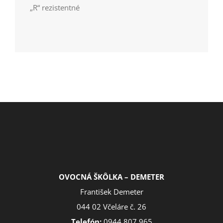
„R“ rezistentné
OVOCNÁ ŠKÔLKA – DEMETER
František Demeter
044 02 Včeláre č. 26
Telefón:
0944 807 965