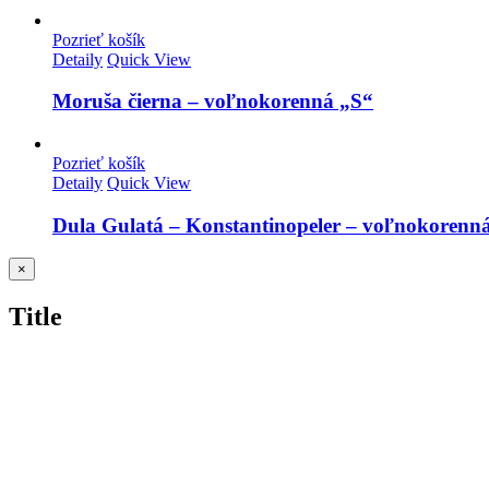
Pozrieť košík
Detaily
Quick View
Moruša čierna – voľnokorenná „S“
Pozrieť košík
Detaily
Quick View
Dula Gulatá – Konstantinopeler – voľnokorenn
Close
×
product
quick
Title
view