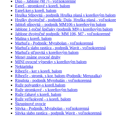
Duo – Jablone (M 7) - voľnokorenné
Egreš - stromkové s koreň. balom
Egreš-ker-s koreň. balom
Hruška Stĺpovitá - podpník Hruška planá s koreňovým balom
Hrušky dvojročné - podpník: Dula, Hruška planá - voľnokor
Jabloň stĺpovitá – podpník MM106 s koreňovým balom
Jablone 1-ročné špičiaky (podpník M9) s koreňovým balom
Jablone dvojročné podpník: MM 106, M7 - voľnokorenné
Malina s koreň. balom
Marhuľa - Podpník: Myrabolan - voľnokorenná
Marhuľa slabo rastúca - podpník Wavit - voľnokorenná
Marhuľa stľpovitá s koreňovým balom
Menej známe ovocné druhy
MINI ovocné výpestky s koreňovým balom
Nektarinka
Ríbezľe - ker s koreň. balom
Ríbezľe - stromk. s kor. balom (Podpník: Meruzalka)
Ringlota - podpník Myrobalán - voľnokorenná
Ruže polyantky-s koreň.balom
Ruže stromkové - s koreňovým balom
Ruže ťahavé s koreň. balom
Ruže veľkokveté - s koreň. balom
Škrupinové ovocie
Slivka - Podpník: Myrabolan - voľnokorenná
Slivka slabo rastúca - podpník Wavit - voľnokorenná