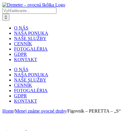
Skip
to
Hľadať
content
pre:
O NÁS
NAŠA PONUKA
NAŠE SLUŽBY
CENNÍK
FOTOGALÉRIA
GDPR
KONTAKT
O NÁS
NAŠA PONUKA
NAŠE SLUŽBY
CENNÍK
FOTOGALÉRIA
GDPR
KONTAKT
Home
/
Menej známe ovocné druhy
/
Figovník – PERETTA – „S“