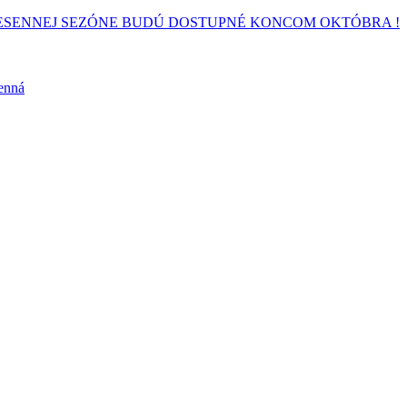
ICE V JESENNEJ SEZÓNE BUDÚ DOSTUPNÉ KONCOM OKTÓBRA !
enná