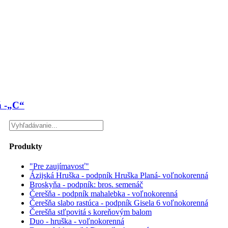
á -„C“
Produkty
"Pre zaujímavosť"
Ázijská Hruška - podpník Hruška Planá- voľnokorenná
Broskyňa - podpník: bros. semenáč
Čerešňa - podpník mahalebka - voľnokorenná
Čerešňa slabo rastúca - podpník Gisela 6 voľnokorenná
Čerešňa stľpovitá s koreňovým balom
Duo - hruška - voľnokorenná