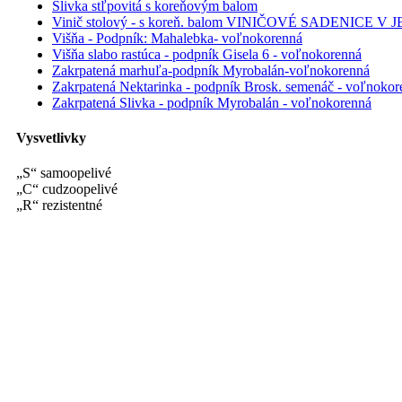
Slivka stľpovitá s koreňovým balom
Vinič stolový - s koreň. balom VINIČOVÉ SADEN
Višňa - Podpník: Mahalebka- voľnokorenná
Višňa slabo rastúca - podpník Gisela 6 - voľnokorenná
Zakrpatená marhuľa-podpník Myrobalán-voľnokorenná
Zakrpatená Nektarinka - podpník Brosk. semenáč - voľnokor
Zakrpatená Slivka - podpník Myrobalán - voľnokorenná
Vysvetlivky
„S“ samoopelivé
„C“ cudzoopelivé
„R“ rezistentné