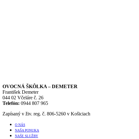
OVOCNÁ ŠKÔLKA – DEMETER
František Demeter
044 02 Včeláre č. 26
Telefón:
0944 807 965
Zapísaný v živ. reg. č. 806-5260 v Košiciach
O NÁS
NAŠA PONUKA
NAŠE SLUŽBY