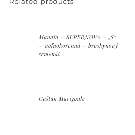
Related products
Mandľa – SUPERNOVA – „S“
– voľnokorenná – broskyňový
semenáč
Gaštan Marigoule