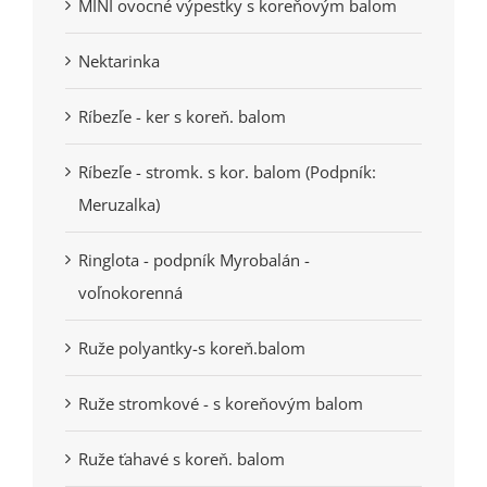
MINI ovocné výpestky s koreňovým balom
Nektarinka
Ríbezľe - ker s koreň. balom
Ríbezľe - stromk. s kor. balom (Podpník:
Meruzalka)
Ringlota - podpník Myrobalán -
voľnokorenná
Ruže polyantky-s koreň.balom
Ruže stromkové - s koreňovým balom
Ruže ťahavé s koreň. balom