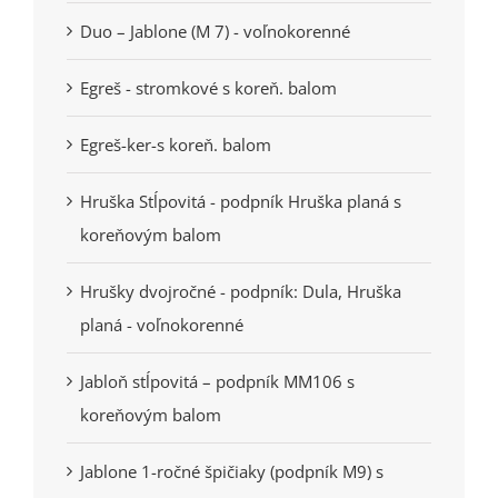
Duo – Jablone (M 7) - voľnokorenné
Egreš - stromkové s koreň. balom
Egreš-ker-s koreň. balom
Hruška Stĺpovitá - podpník Hruška planá s
koreňovým balom
Hrušky dvojročné - podpník: Dula, Hruška
planá - voľnokorenné
Jabloň stĺpovitá – podpník MM106 s
koreňovým balom
Jablone 1-ročné špičiaky (podpník M9) s