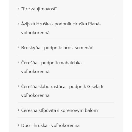
"Pre zaujímavosť"
Ázijská Hruška - podpník Hruška Planá-
voľnokorenná
Broskyňa - podpník: bros. semenáč
Čerešňa - podpník mahalebka -
voľnokorenná
Čerešňa slabo rastúca - podpník Gisela 6
voľnokorenná
Čerešňa stľpovitá s koreňovým balom
Duo - hruška - voľnokorenná