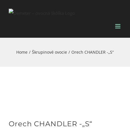
Skip
to
content
Home
/
Škrupinové ovocie
/
Orech CHANDLER -„S“
Orech CHANDLER -„S“