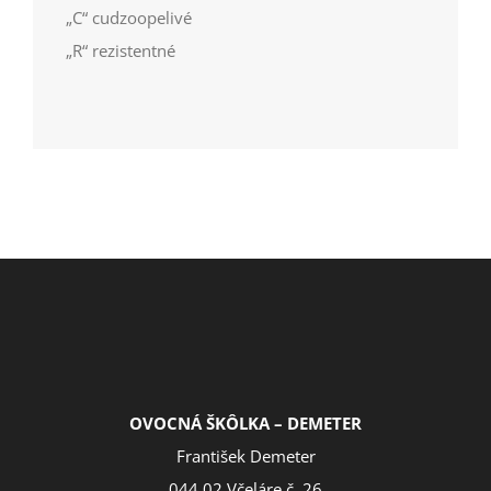
„C“ cudzoopelivé
„R“ rezistentné
OVOCNÁ ŠKÔLKA – DEMETER
František Demeter
044 02 Včeláre č. 26