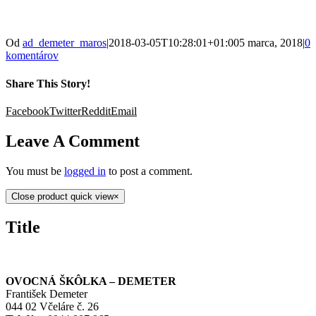
Od
ad_demeter_maros
|
2018-03-05T10:28:01+01:00
5 marca, 2018
|
0
komentárov
Share This Story!
Facebook
Twitter
Reddit
Email
Leave A Comment
You must be
logged in
to post a comment.
Close product quick view
×
Title
OVOCNÁ ŠKÔLKA – DEMETER
František Demeter
044 02 Včeláre č. 26