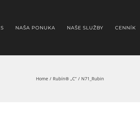
ÁS
NAŠA PONUKA
NAŠE SLUŽBY
CENNÍK
Home
/
Rubín® „C“
/
N71_Rubin