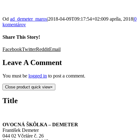
Od
ad_demeter_maros
|
2018-04-09T09:17:54+02:00
9 apríla, 2018
|
0
komentárov
Share This Story!
Facebook
Twitter
Reddit
Email
Leave A Comment
You must be
logged in
to post a comment.
Close product quick view
×
Title
OVOCNÁ ŠKÔLKA – DEMETER
František Demeter
044 02 Včeláre č. 26